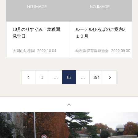
10月のりすぐみ・幼稚園
ルーテルひろばのご案内♪
見学日
１０月
大岡山幼稚園
2022.10.04
幼稚園保育園連合会
2022.09.30
1
…
82
…
194