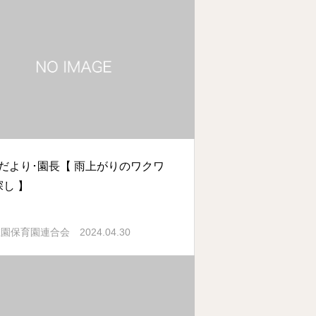
月だより･園長【 雨上がりのワクワ
探し 】
2024.04.30
稚園保育園連合会