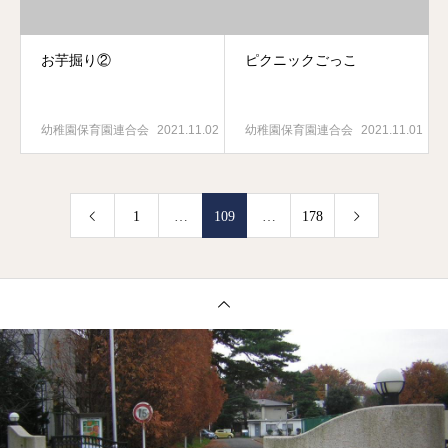
お芋掘り②
ピクニックごっこ
幼稚園保育園連合会
2021.11.02
幼稚園保育園連合会
2021.11.01
1
…
109
…
178