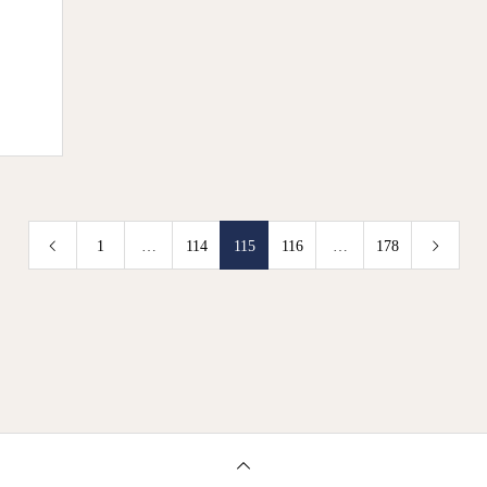
1
…
114
115
116
…
178