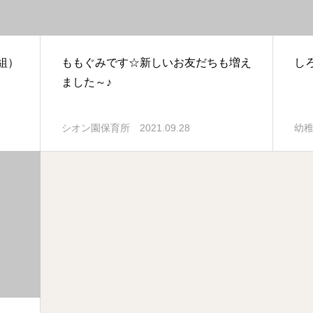
組）
ももぐみです☆新しいお友だちも増え
し
ました～♪
2021.09.28
シオン園保育所
幼