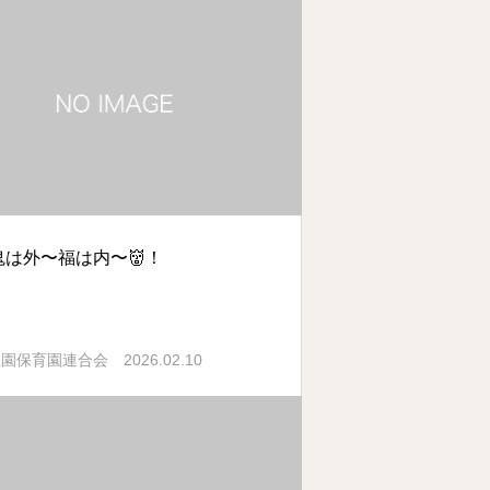
鬼は外〜福は内〜👹！
2026.02.10
稚園保育園連合会