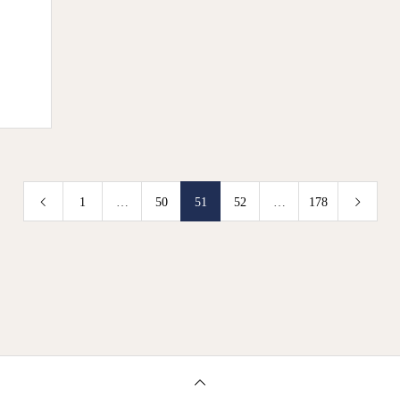
1
…
50
51
52
…
178