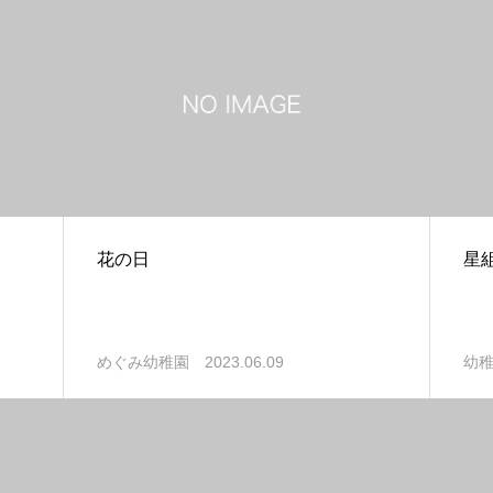
花の日
星
2023.06.09
めぐみ幼稚園
幼