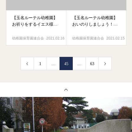
【玉名ルーテル幼稚園】
【玉名ルーテル幼稚園】
お祈りをするイエス様の
おいのりしましょう！
ように・・・（教会学
（合同礼拝）
校）
幼稚園保育園連合会
2021.02.16
幼稚園保育園連合会
2021.02.15
1
…
45
…
63