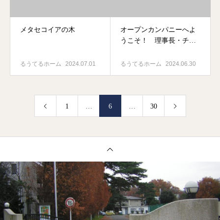
メタセコイアの木
オープンカンパニーへよ
うこそ！ 理事長・チャ
プレン 大柴譲治
るうてるホーム
2024.07.01
るうてるホーム
2024.06.30
1
…
6
…
30