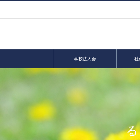
学校法人会
社
る