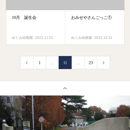
10月 誕生会
おみせやさんごっこ①
めぐみ幼稚園
2022.11.01
めぐみ幼稚園
2022.10.31
1
…
11
…
23