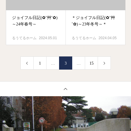
ジョイフル日記(✿˘艸˘✿)
＊ジョイフル日記(✿˘艸
～24年春号～
˘✿)～23年冬号～＊
るうてるホーム
2024.05.01
るうてるホーム
2024.04.05
1
…
3
…
15