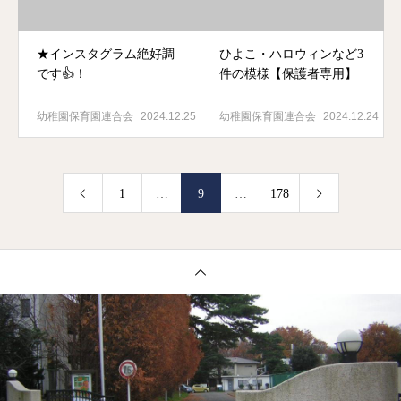
★インスタグラム絶好調
ひよこ・ハロウィンなど3
です👍！
件の模様【保護者専用】
幼稚園保育園連合会
2024.12.25
幼稚園保育園連合会
2024.12.24
1
…
9
…
178